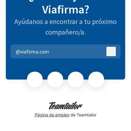
Viafirma?
Ayúdanos a encontrar a tu próximo
compañero/a.
@viafirma.com
Iniciar se
Página de empleo
de Teamtailor