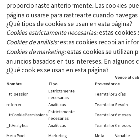
proporcionaste anteriormente. Las cookies pued
página o usarse para rastrearte cuando navegas a
¿Qué tipos de cookies se usan en esta página?
Cookies estrictamente necesarias:
estas cookies 
Cookies de análisis:
estas cookies recopilan info
Cookies de marketing:
estas cookies se utilizan 
anuncios basados en tus intereses. En algunos c
¿Qué cookies se usan en esta página?
Vence al ca
Nombre
Tipo
Proveedor
de
Estrictamente
_tt_session
Teamtailor
2 días
necesarias
referrer
Analíticas
Teamtailor
Sesión
Estrictamente
_ttCookiePermissions
Teamtailor
6 meses
necesarias
_ttAnalytics
Analíticas
Teamtailor
6 meses
Meta Pixel
Marketing
Meta
Variable