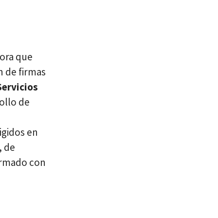
dora que
n de firmas
Servicios
ollo de
igidos en
, de
irmado con