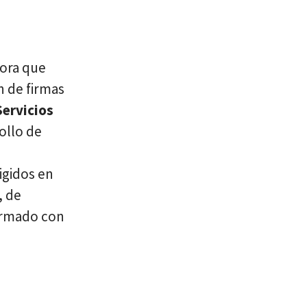
dora que
n de firmas
Servicios
ollo de
igidos en
, de
irmado con